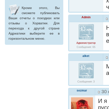
х
ч
Кроме этого, Вы
сможете публиковать
Admin
Ваши отчеты о поездках или
отзывы о Хорватии. Для
перехода к другой стране
Адриатики выберите ее в
горизонтальном меню.
е
Администратор
Сообщения: 65
alket
M
Сообщения: 3
sezmar
30 
И я
рус