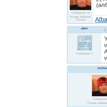
(алб
Сообщения: 19
Откуда: Албания-
Alba
Россия
alket
Y
v
A
Сообщения: 3
v
sezma
Сообщения
Откуда: Албани