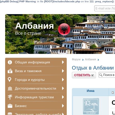
[phpBB Debug] PHP Warning
: in file
[ROOT]/includes/bbcode.php
on line
111
:
preg_replace():
Албания
Все о стране
Форум
Албания
Общая информация
Отдых в Албании
Виза и таможня
Ответить
Города и курорты
Достопримечательности
Инна
Информация туристам
Бизнес
Эмиграция, работа и учеба