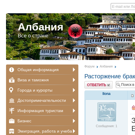
Албания
Все о стране
Форум
Албания
Общая информация
Расторжение брак
Виза и таможня
Ответить
Города и курорты
Ilona
Достопримечательности
Информация туристам
Бизнес
Сообщения: 1
Е
Эмиграция, работа и учеба