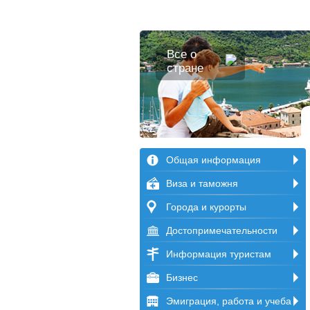
Все о
стране
Общая информация
Виза и таможня
Города и курорты
Достопримечательности
Информация туристам
Бизнес
Эмиграция, работа и учеба