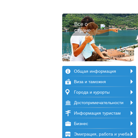
Все о
стране
Общая информация
Виза и таможня
Города и курорты
Достопримечательности
Информация туристам
Бизнес
Эмиграция, работа и учеба