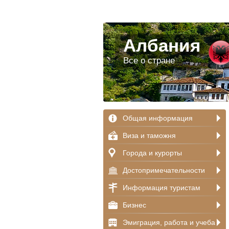
Албания
Все о стране
Общая информация
Виза и таможня
Города и курорты
Достопримечательности
Информация туристам
Бизнес
Эмиграция, работа и учеба