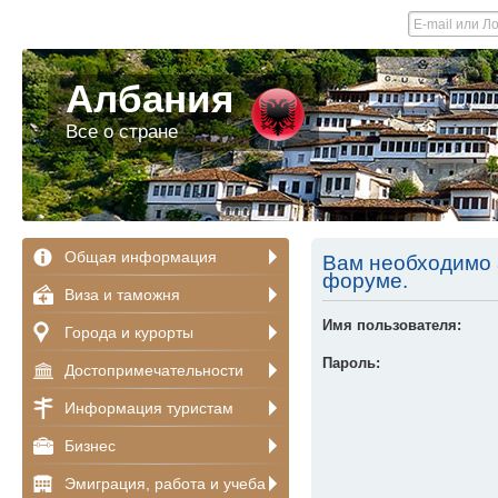
Албания
Все о стране
Общая информация
Вам необходимо а
форуме.
Виза и таможня
Имя пользователя:
Города и курорты
Пароль:
Достопримечательности
Информация туристам
Бизнес
Эмиграция, работа и учеба